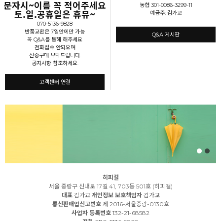
문자시~이름 꼭 적어주세요
농협 301-0086-3299-11
토.일.공휴일은 휴뮤~
예금주: 김가교
070-5136-9828
반품교환은 7일안에만 가능
Q&A 게시판
꼭 Q&A를 통해 해주세요
전화접수 안되오며
신중구매 부탁드립니다.
공지사항 참조하세요.
고객센터 연결
히피걸
서울 중랑구 신내로 17길 41, 703동 501호 (히피걸)
대표
김가교
개인정보 보호책임자
김가교
통신판매업신고번호
제 2016-서울중랑-0130호
사업자 등록번호
132-21-68582