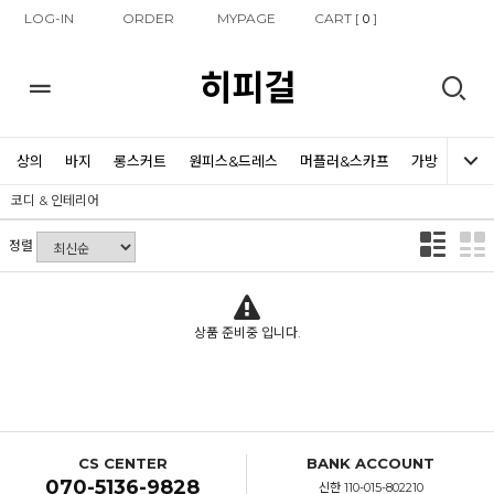
LOG-IN
ORDER
MYPAGE
CART [
]
0
히피걸
상의
바지
롱스커트
원피스&드레스
머플러&스카프
가방
신발
코디 & 인테리어
정렬
상품 준비중 입니다.
CS CENTER
BANK ACCOUNT
070-5136-9828
신한 110-015-802210