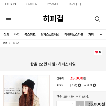
LOG-IN
ORDER
MYPAGE
CART [
]
0
히피걸
상의
바지
롱스커트
원피스&드레스
머플러&스카프
가방
신발
상의
TOP
0
한울 (모던 나염) 히피스타일
35,000
상품가
원
배송비
(조건)
지역별
한울 (모던 나염) 히피스타일
35,000
원
+1
-1