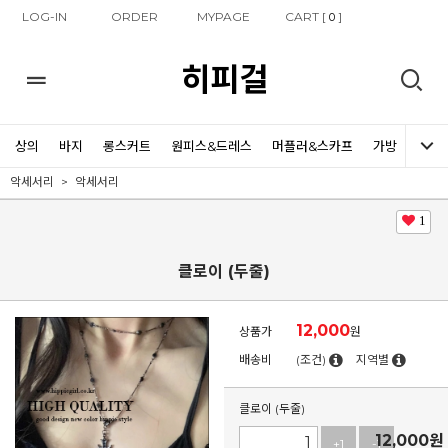
LOG-IN
ORDER
MYPAGE
CART [
]
0
히피걸
상의
바지
롱스커트
원피스&드레스
머플러&스카프
가방
신발
악세서리
악세서리
1
클로이 (두줄)
12,000
상품가
원
배송비
(조건)
지역별
클로이 (두줄)
12,000
원
+1
-1