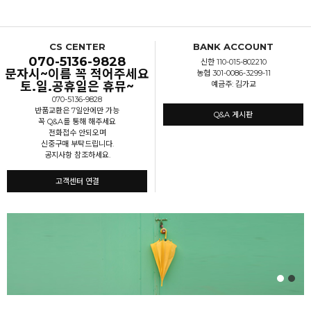
CS CENTER
BANK ACCOUNT
070-5136-9828
신한 110-015-802210
문자시~이름 꼭 적어주세요
농협 301-0086-3299-11
토.일.공휴일은 휴뮤~
예금주: 김가교
070-5136-9828
반품교환은 7일안에만 가능
Q&A 게시판
꼭 Q&A를 통해 해주세요
전화접수 안되오며
신중구매 부탁드립니다.
공지사항 참조하세요.
고객센터 연결