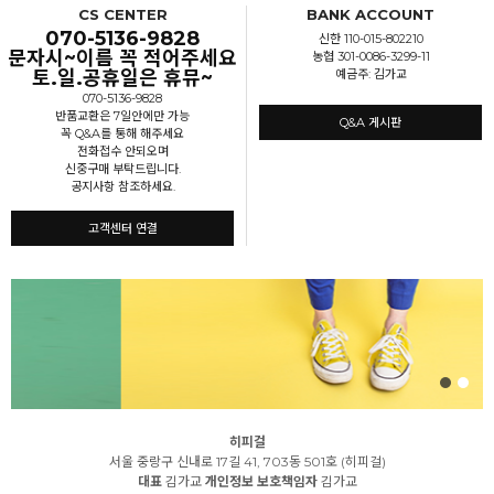
CS CENTER
BANK ACCOUNT
070-5136-9828
신한 110-015-802210
문자시~이름 꼭 적어주세요
농협 301-0086-3299-11
토.일.공휴일은 휴뮤~
예금주: 김가교
070-5136-9828
반품교환은 7일안에만 가능
Q&A 게시판
꼭 Q&A를 통해 해주세요
전화접수 안되오며
신중구매 부탁드립니다.
공지사항 참조하세요.
고객센터 연결
히피걸
서울 중랑구 신내로 17길 41, 703동 501호 (히피걸)
대표
김가교
개인정보 보호책임자
김가교