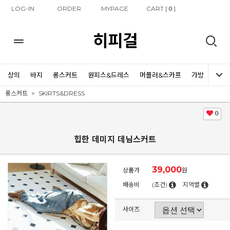
LOG-IN
ORDER
MYPAGE
CART [
]
0
히피걸
상의
바지
롱스커트
원피스&드레스
머플러&스카프
가방
신발
롱스커트
SKIRTS&DRESS
0
힙한 데미지 데님스커트
39,000
상품가
원
배송비
(조건)
지역별
사이즈