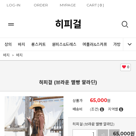
LOG-IN
ORDER
MYPAGE
CART [
]
0
히피걸
상의
바지
롱스커트
원피스&드레스
머플러&스카프
가방
신발
바지
바지
0
히피걸 (브라운 맬빵 알라딘)
65,000
상품가
원
배송비
(조건)
지역별
히피걸 (브라운 맬빵 알라딘)
65,000
원
+1
-1