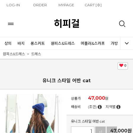
LOG-IN
ORDER
MYPAGE
CART [
]
0
히피걸
상의
바지
롱스커트
원피스&드레스
머플러&스카프
가방
신발
원피스&드레스
드레스
0
유니크 스타일 어반 cat
47,000
상품가
원
배송비
(조건)
지역별
유니크 스타일 어반 cat
47,000
원
+1
-1