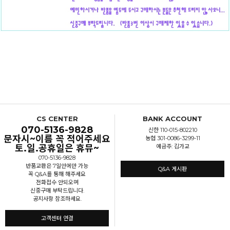
CS CENTER
BANK ACCOUNT
070-5136-9828
신한 110-015-802210
문자시~이름 꼭 적어주세요
농협 301-0086-3299-11
토.일.공휴일은 휴뮤~
예금주: 김가교
070-5136-9828
반품교환은 7일안에만 가능
Q&A 게시판
꼭 Q&A를 통해 해주세요
전화접수 안되오며
신중구매 부탁드립니다.
공지사항 참조하세요.
고객센터 연결