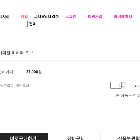
히피걸 리베라 로브
판매가격
37,000
원
히피걸 리베라 로브
37,
총 상품 금액
3