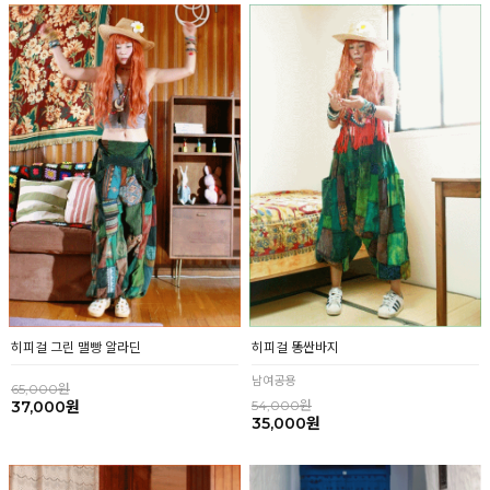
히피걸 그린 맬빵 알라딘
히피걸 똥싼바지
남여공용
65,000원
37,000원
54,000원
35,000원