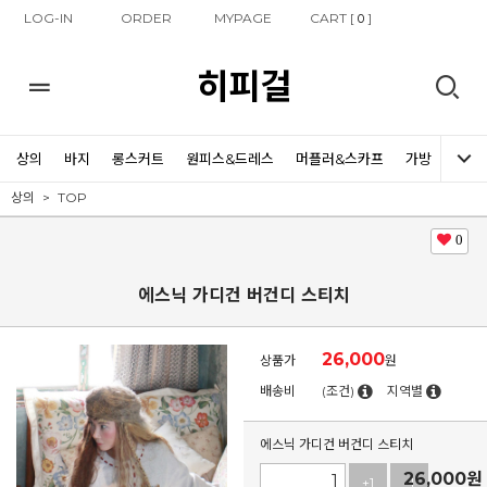
LOG-IN
ORDER
MYPAGE
CART [
]
0
히피걸
상의
바지
롱스커트
원피스&드레스
머플러&스카프
가방
신발
상의
TOP
0
에스닉 가디건 버건디 스티치
26,000
상품가
원
배송비
(조건)
지역별
에스닉 가디건 버건디 스티치
26,000
원
+1
-1