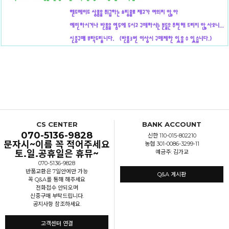
CS CENTER
BANK ACCOUNT
070-5136-9828
신한 110-015-802210
문자시~이름 꼭 적어주세요
농협 301-0086-3299-11
토.일.공휴일은 휴뮤~
예금주: 김가교
070-5136-9828
반품교환은 7일안에만 가능
Q&A 게시판
꼭 Q&A를 통해 해주세요
전화접수 안되오며
신중구매 부탁드립니다.
공지사항 참조하세요.
고객센터 연결