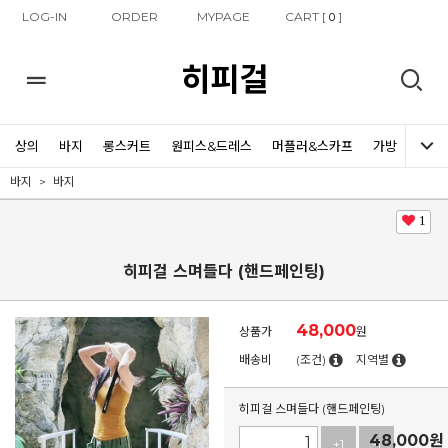
LOG-IN
ORDER
MYPAGE
CART [
]
0
히피걸
상의
바지
롱스커트
원피스&드레스
머플러&스카프
가방
신발
바지
바지
1
히피걸 스며들다 (핸드페인팅)
48,000
상품가
원
배송비
(조건)
지역별
히피걸 스며들다 (핸드페인팅)
48,000
원
+1
-1