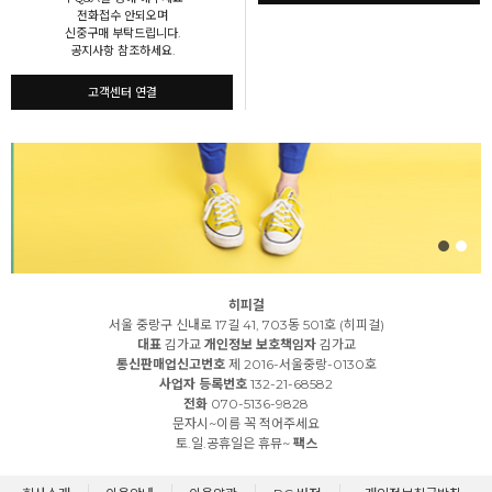
전화접수 안되오며
신중구매 부탁드립니다.
공지사항 참조하세요.
고객센터 연결
히피걸
서울 중랑구 신내로 17길 41, 703동 501호 (히피걸)
대표
김가교
개인정보 보호책임자
김가교
통신판매업신고번호
제 2016-서울중랑-0130호
사업자 등록번호
132-21-68582
전화
070-5136-9828
문자시~이름 꼭 적어주세요
토.일.공휴일은 휴뮤~
팩스