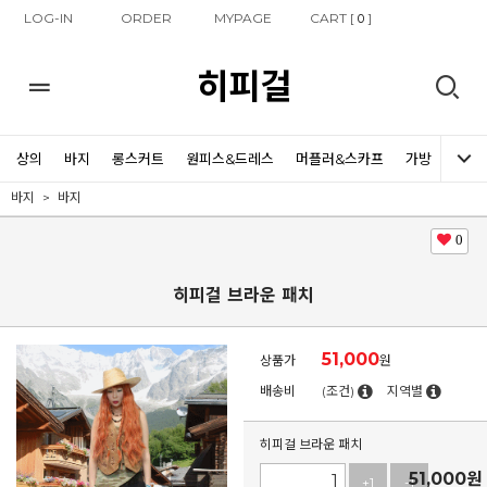
LOG-IN
ORDER
MYPAGE
CART [
]
0
히피걸
상의
바지
롱스커트
원피스&드레스
머플러&스카프
가방
신발
바지
바지
0
히피걸 브라운 패치
51,000
상품가
원
배송비
(조건)
지역별
히피걸 브라운 패치
51,000
원
+1
-1