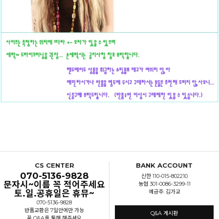
CS CENTER
BANK ACCOUNT
070-5136-9828
신한 110-015-802210
문자시~이름 꼭 적어주세요
농협 301-0086-3299-11
토.일.공휴일은 휴뮤~
예금주: 김가교
070-5136-9828
반품교환은 7일안에만 가능
Q&A 게시판
꼭 Q&A를 통해 해주세요