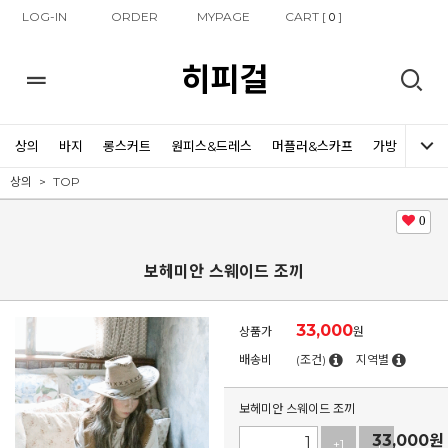
LOG-IN
ORDER
MYPAGE
CART [
]
0
히피걸
상의
바지
롱스커트
원피스&드레스
머플러&스카프
가방
신발
상의
TOP
0
보헤미안 스웨이드 조끼
33,000
상품가
원
배송비
(조건)
지역별
보헤미안 스웨이드 조끼
33,000
원
+1
-1