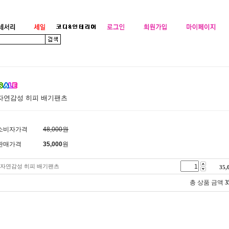
자연감성 히피 배기팬츠
소비자가격
48,000원
판매가격
35,000
원
자연감성 히피 배기팬츠
35,
총 상품 금액
3