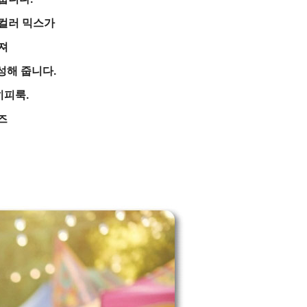
 컬러 믹스가
져
성해 줍니다.
히피룩.
즈