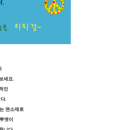
서
보세요.
적인
다.
있는 면소재로
실루엣이
줍니다.