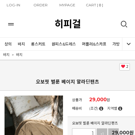
LOG-IN
ORDER
MYPAGE
CART [
]
0
히피걸
상의
바지
롱스커트
원피스&드레스
머플러&스카프
가방
신발
바지
바지
2
오보핏 벌룬 베이지 알라딘팬츠
29,000
상품가
원
배송비
(조건)
지역별
오보핏 벌룬 베이지 알라딘팬츠
29,000
원
+1
-1