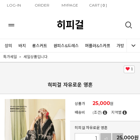
LOG-IN
ORDER
MYPAGE
CART [
]
0
히피걸
상의
바지
롱스커트
원피스&드레스
머플러&스카프
가방
신발
특가세일
세일상품입니다.
1
히피걸 자유로운 영혼
25,000
상품가
원
배송비
(조건)
지역별
히피걸 자유로운 영혼
25,000
원
+1
-1