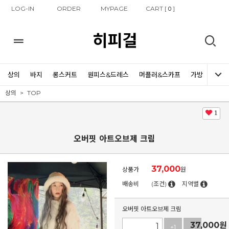
LOG-IN
ORDER
MYPAGE
CART [
]
0
히피걸
상의
바지
롱스커트
원피스&드레스
머플러&스카프
가방
신발
상의
TOP
1
오버핏 아트오브제 크림
37,000
상품가
원
배송비
(조건)
지역별
오버핏 아트오브제 크림
37,000
원
+1
-1