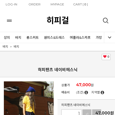
LOG-IN
ORDER
MYPAGE
CART [
]
0
히피걸
상의
바지
롱스커트
원피스&드레스
머플러&스카프
가방
신발
바지
바지
0
히피팬츠 네이비에스닉
47,000
상품가
원
배송비
(조건)
지역별
히피팬츠 네이비에스닉
47,000
원
+1
-1