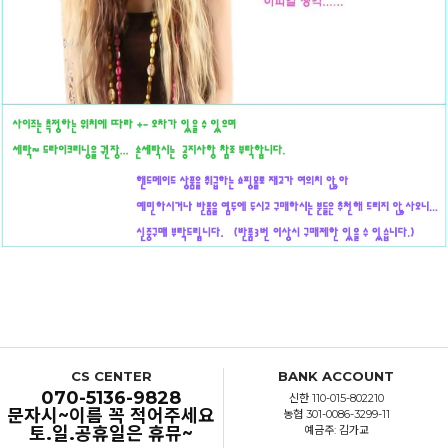
CS CENTER
BANK ACCOUNT
070-5136-9828
신한 110-015-802210
문자시~이름 꼭 적어주세요
농협 301-0086-3299-11
토.일.공휴일은 휴뮤~
예금주: 김가교