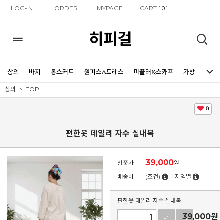
LOG-IN
ORDER
MYPAGE
CART [
]
0
히피걸
상의
바지
롱스커트
원피스&드레스
머플러&스카프
가방
신발
상의
TOP
0
편한옷 데일리 자수 실내복
39,000
상품가
원
배송비
(조건)
지역별
편한옷 데일리 자수 실내복
39,000
원
+1
-1