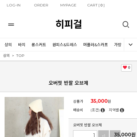
LOG-IN
ORDER
MYPAGE
CART [
]
0
히피걸
상의
바지
롱스커트
원피스&드레스
머플러&스카프
가방
신발
상의
TOP
0
오버핏 반팔 오브제
35,000
상품가
원
배송비
(조건)
지역별
오버핏 반팔 오브제
35,000
원
+1
-1