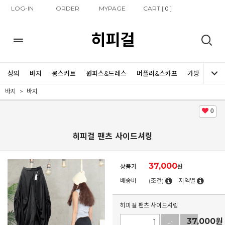
LOG-IN
ORDER
MYPAGE
CART [
]
0
히피걸
상의
바지
롱스커트
원피스&드레스
머플러&스카프
가방
신발
바지
바지
0
히피걸 팬츠 사이드셔링
37,000
상품가
원
배송비
(조건)
지역별
히피걸 팬츠 사이드셔링
37,000
원
+1
-1