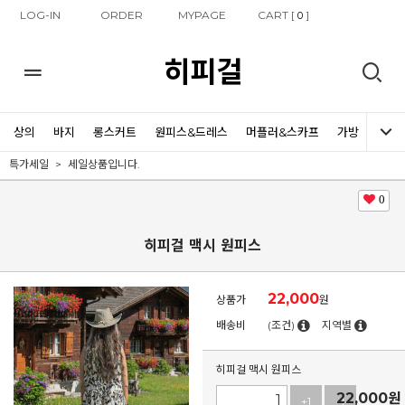
LOG-IN
ORDER
MYPAGE
CART [
]
0
히피걸
상의
바지
롱스커트
원피스&드레스
머플러&스카프
가방
신발
특가세일
세일상품입니다.
0
히피걸 맥시 원피스
22,000
상품가
원
배송비
(조건)
지역별
히피걸 맥시 원피스
22,000
원
+1
-1