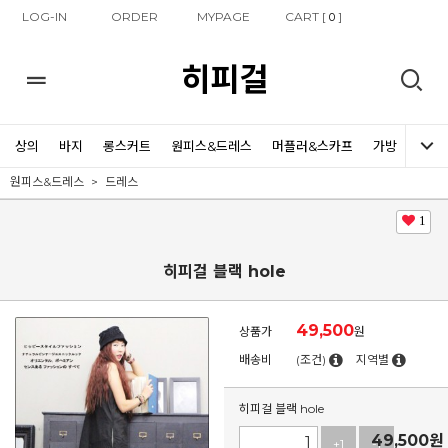
LOG-IN
ORDER
MYPAGE
CART [
]
0
히피걸
상의
바지
롱스커트
원피스&드레스
머플러&스카프
가방
신발
원피스&드레스
드레스
1
히피걸 블랙 hole
49,500
상품가
원
배송비
(조건)
지역별
히피걸 블랙 hole
49,500
원
+1
-1