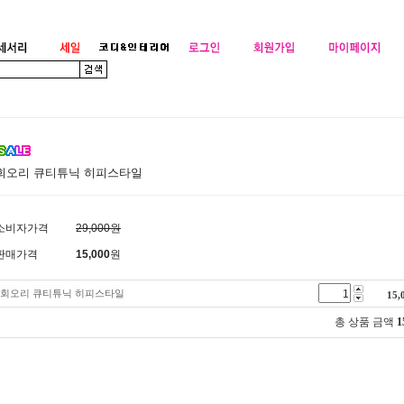
회오리 큐티튜닉 히피스타일
소비자가격
29,000원
판매가격
15,000
원
회오리 큐티튜닉 히피스타일
15,
총 상품 금액
1