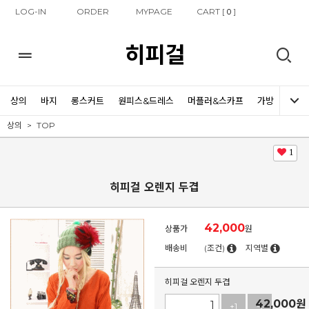
LOG-IN
ORDER
MYPAGE
CART [
]
0
히피걸
상의
바지
롱스커트
원피스&드레스
머플러&스카프
가방
신발
상의
TOP
1
히피걸 오렌지 두겹
42,000
상품가
원
배송비
(조건)
지역별
히피걸 오렌지 두겹
42,000
원
+1
-1