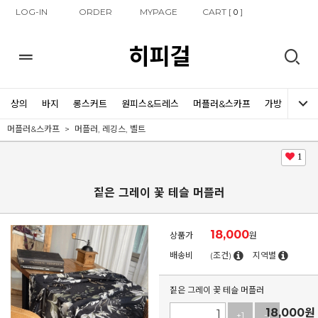
LOG-IN
ORDER
MYPAGE
CART [
]
0
히피걸
상의
바지
롱스커트
원피스&드레스
머플러&스카프
가방
신발
머플러&스카프
머플러, 레깅스, 벨트
1
짙은 그레이 꽃 테슬 머플러
18,000
상품가
원
배송비
(조건)
지역별
짙은 그레이 꽃 테슬 머플러
18,000
원
+1
-1