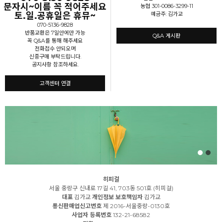
문자시~이름 꼭 적어주세요
농협 301-0086-3299-11
토.일.공휴일은 휴뮤~
예금주: 김가교
070-5136-9828
반품교환은 7일안에만 가능
Q&A 게시판
꼭 Q&A를 통해 해주세요
전화접수 안되오며
신중구매 부탁드립니다.
공지사항 참조하세요.
고객센터 연결
히피걸
서울 중랑구 신내로 17길 41, 703동 501호 (히피걸)
대표
김가교
개인정보 보호책임자
김가교
통신판매업신고번호
제 2016-서울중랑-0130호
사업자 등록번호
132-21-68582