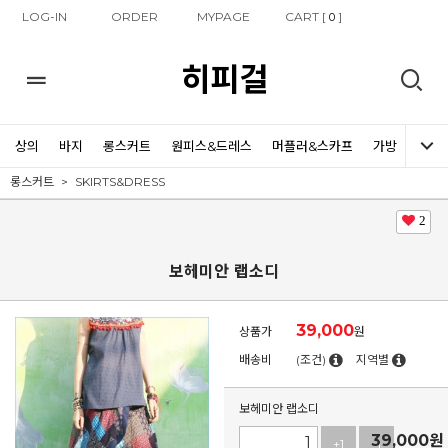
LOG-IN
ORDER
MYPAGE
CART [
]
0
히피걸
상의
바지
롱스커트
원피스&드레스
머플러&스카프
가방
신발
롱스커트
SKIRTS&DRESS
2
보헤미안 랩소디
39,000
상품가
원
배송비
(조건)
지역별
보헤미안 랩소디
39,000
원
+1
-1