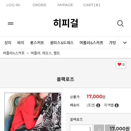
LOG-IN
ORDER
MYPAGE
CART [
]
0
히피걸
상의
바지
롱스커트
원피스&드레스
머플러&스카프
가방
신발
머플러&스카프
머플러, 레깅스, 벨트
0
블랙로즈
17,000
상품가
원
배송비
(조건)
지역별
블랙로즈
17,000
원
+1
-1