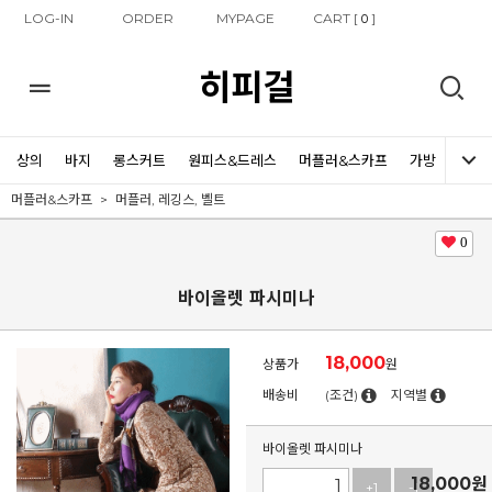
LOG-IN
ORDER
MYPAGE
CART [
]
0
히피걸
상의
바지
롱스커트
원피스&드레스
머플러&스카프
가방
신발
머플러&스카프
머플러, 레깅스, 벨트
0
바이올렛 파시미나
18,000
상품가
원
배송비
(조건)
지역별
바이올렛 파시미나
18,000
원
+1
-1