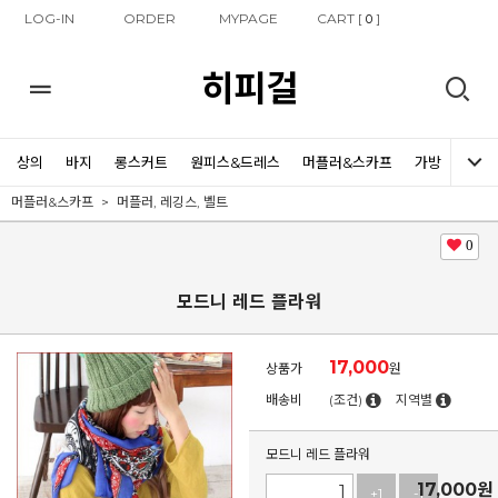
LOG-IN
ORDER
MYPAGE
CART [
]
0
히피걸
상의
바지
롱스커트
원피스&드레스
머플러&스카프
가방
신발
머플러&스카프
머플러, 레깅스, 벨트
0
모드니 레드 플라워
17,000
상품가
원
배송비
(조건)
지역별
모드니 레드 플라워
17,000
원
+1
-1