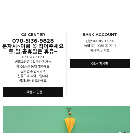
CS CENTER
BANK ACCOUNT
070-5136-9828
신한 110-015-802210
문자시~이름 꼭 적어주세요
농협 301-0086-3299-11
토.일.공휴일은 휴뮤~
예금주: 김가교
070-5136-9828
반품교환은 7일안에만 가능
Q&A 게시판
꼭 Q&A를 통해 해주세요
전화접수 안되오며
신중구매 부탁드립니다.
공지사항 참조하세요.
고객센터 연결