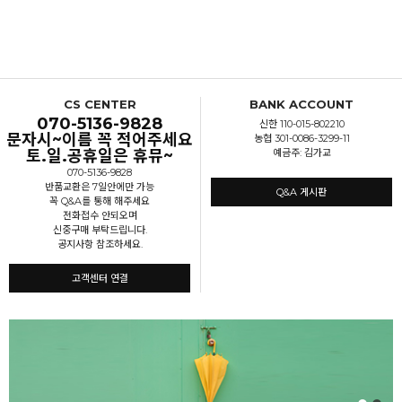
CS CENTER
BANK ACCOUNT
070-5136-9828
신한 110-015-802210
문자시~이름 꼭 적어주세요
농협 301-0086-3299-11
토.일.공휴일은 휴뮤~
예금주: 김가교
070-5136-9828
반품교환은 7일안에만 가능
Q&A 게시판
꼭 Q&A를 통해 해주세요
전화접수 안되오며
신중구매 부탁드립니다.
공지사항 참조하세요.
고객센터 연결