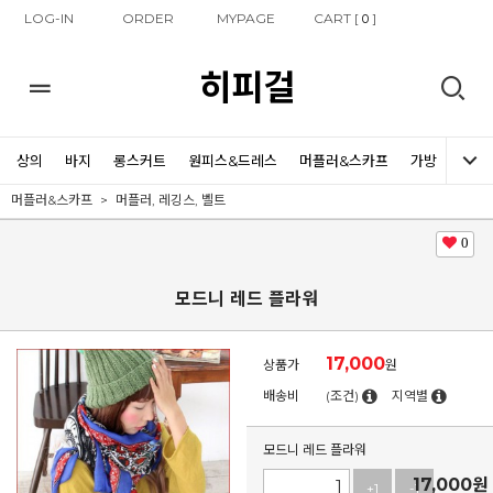
LOG-IN
ORDER
MYPAGE
CART [
]
0
히피걸
상의
바지
롱스커트
원피스&드레스
머플러&스카프
가방
신발
머플러&스카프
머플러, 레깅스, 벨트
0
모드니 레드 플라워
17,000
상품가
원
배송비
(조건)
지역별
모드니 레드 플라워
17,000
원
+1
-1