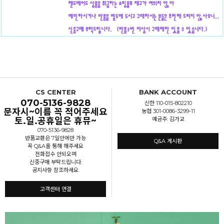
CS CENTER
BANK ACCOUNT
070-5136-9828
신한 110-015-802210
문자시~이름 꼭 적어주세요
농협 301-0086-3299-11
토.일.공휴일은 휴뮤~
예금주: 김가교
070-5136-9828
반품교환은 7일안에만 가능
Q&A 게시판
꼭 Q&A를 통해 해주세요
전화접수 안되오며
신중구매 부탁드립니다.
공지사항 참조하세요.
고객센터 연결