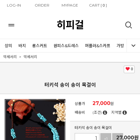
LOG-IN
ORDER
MYPAGE
CART [
]
0
히피걸
상의
바지
롱스커트
원피스&드레스
머플러&스카프
가방
신발
악세서리
악세서리
0
터키석 송이 송이 목걸이
27,000
상품가
원
배송비
(조건)
지역별
터키석 송이 송이 목걸이
27,000
원
+1
-1