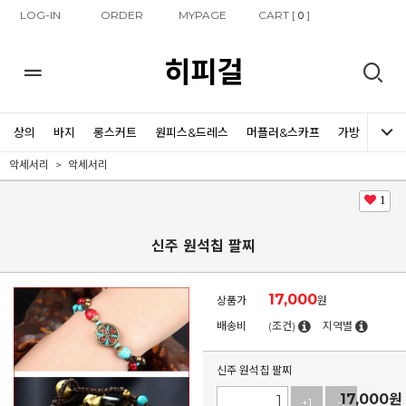
LOG-IN
ORDER
MYPAGE
CART [
]
0
히피걸
상의
바지
롱스커트
원피스&드레스
머플러&스카프
가방
신발
악세서리
악세서리
1
신주 원석칩 팔찌
17,000
상품가
원
배송비
(조건)
지역별
신주 원석칩 팔찌
17,000
원
+1
-1