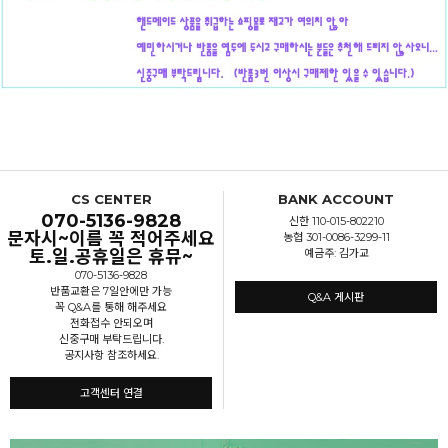
CS CENTER
BANK ACCOUNT
070-5136-9828
신한 110-015-802210
문자시~이름 꼭 적어주세요
농협 301-0086-3299-11
토.일.공휴일은 휴뮤~
예금주: 김가교
070-5136-9828
반품교환은 7일안에만 가능
Q&A 게시판
꼭 Q&A를 통해 해주세요
전화접수 안되오며
신중구매 부탁드립니다.
공지사항 참조하세요.
고객센터 연결