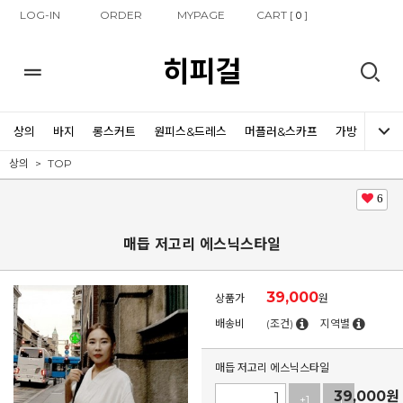
LOG-IN
ORDER
MYPAGE
CART [
]
0
히피걸
상의
바지
롱스커트
원피스&드레스
머플러&스카프
가방
신발
상의
TOP
6
매듭 저고리 에스닉스타일
39,000
상품가
원
배송비
(조건)
지역별
매듭 저고리 에스닉스타일
39,000
원
+1
-1