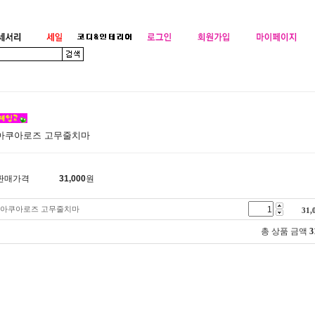
아쿠아로즈 고무줄치마
판매가격
31,000
원
아쿠아로즈 고무줄치마
31,
총 상품 금액
3