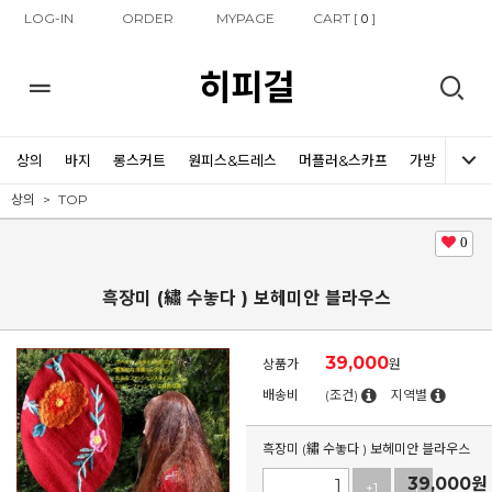
LOG-IN
ORDER
MYPAGE
CART [
]
0
히피걸
상의
바지
롱스커트
원피스&드레스
머플러&스카프
가방
신발
상의
TOP
0
흑장미 (繡 수놓다 ) 보헤미안 블라우스
39,000
상품가
원
배송비
(조건)
지역별
흑장미 (繡 수놓다 ) 보헤미안 블라우스
39,000
원
+1
-1