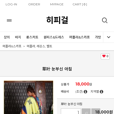
LOG-IN
ORDER
MYPAGE
CART [
]
0
히피걸
상의
바지
롱스커트
원피스&드레스
머플러&스카프
가방
신발
머플러&스카프
머플러, 레깅스, 벨트
0
草叶 눈부신 아침
18,000
상품가
원
배송비
(조건)
지역별
草叶 눈부신 아침
18,000
원
+1
-1