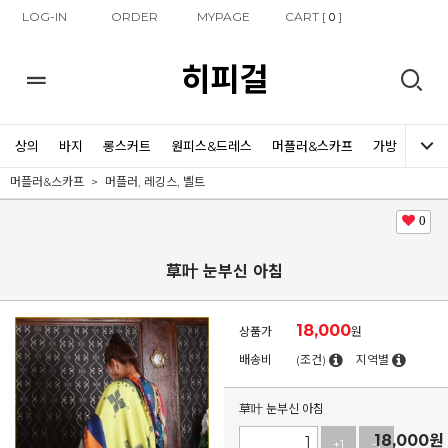
LOG-IN
ORDER
MYPAGE
CART [
]
0
히피걸
상의
바지
롱스커트
원피스&드레스
머플러&스카프
가방
신발
머플러&스카프
머플러, 레깅스, 벨트
0
草叶 눈부신 아침
18,000
상품가
원
배송비
(조건)
지역별
草叶 눈부신 아침
18,000
원
+1
-1