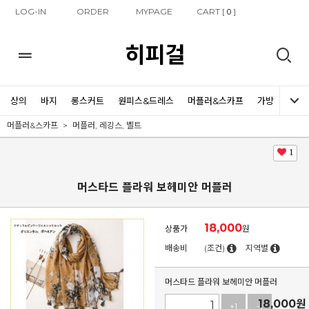
LOG-IN
ORDER
MYPAGE
CART [
]
0
히피걸
상의
바지
롱스커트
원피스&드레스
머플러&스카프
가방
신발
머플러&스카프
머플러, 레깅스, 벨트
1
머스타드 플라워 보헤미안 머플러
18,000
상품가
원
배송비
(조건)
지역별
머스타드 플라워 보헤미안 머플러
18,000
원
+1
-1