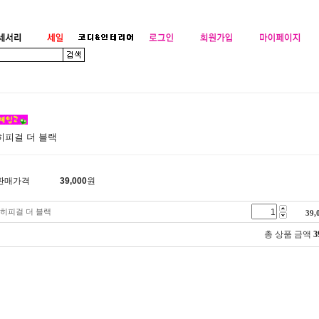
히피걸 더 블랙
판매가격
39,000
원
히피걸 더 블랙
39,
총 상품 금액
3