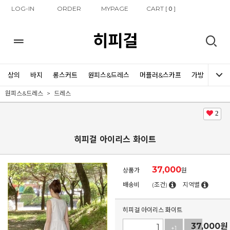
LOG-IN
ORDER
MYPAGE
CART [
]
0
히피걸
상의
바지
롱스커트
원피스&드레스
머플러&스카프
가방
신발
원피스&드레스
드레스
2
히피걸 아이리스 화이트
37,000
상품가
원
배송비
(조건)
지역별
히피걸 아이리스 화이트
37,000
원
+1
-1