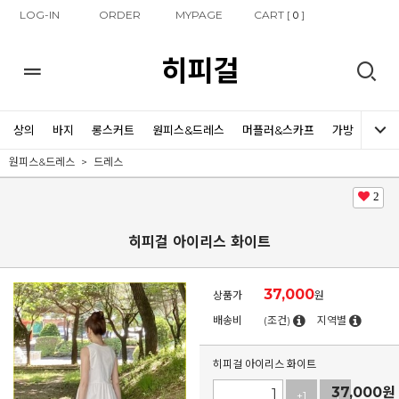
LOG-IN
ORDER
MYPAGE
CART [
]
0
히피걸
상의
바지
롱스커트
원피스&드레스
머플러&스카프
가방
신발
원피스&드레스
드레스
2
히피걸 아이리스 화이트
37,000
상품가
원
배송비
(조건)
지역별
히피걸 아이리스 화이트
37,000
원
+1
-1