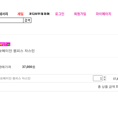
보헤미안 원피스 자스민
판매가격
37,000
원
보헤미안 원피스 자스민
37,
총 상품 금액
3