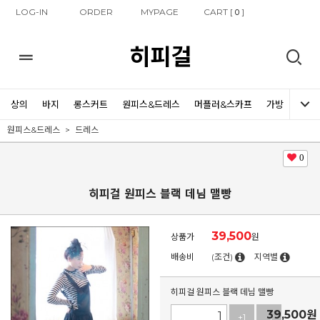
LOG-IN
ORDER
MYPAGE
CART [
]
0
히피걸
상의
바지
롱스커트
원피스&드레스
머플러&스카프
가방
신발
원피스&드레스
드레스
0
히피걸 원피스 블랙 데님 맬빵
39,500
상품가
원
배송비
(조건)
지역별
히피걸 원피스 블랙 데님 맬빵
39,500
원
+1
-1