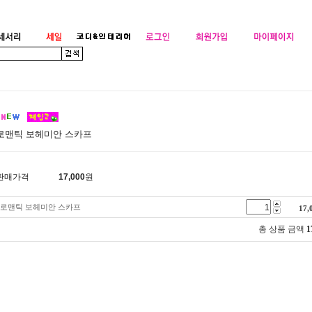
로맨틱 보헤미안 스카프
판매가격
17,000
원
로맨틱 보헤미안 스카프
17,
총 상품 금액
1