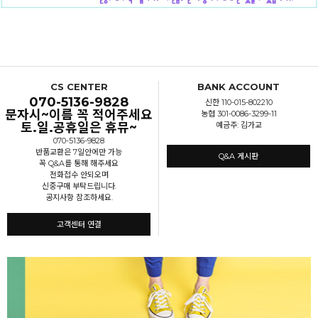
CS CENTER
BANK ACCOUNT
070-5136-9828
신한 110-015-802210
문자시~이름 꼭 적어주세요
농협 301-0086-3299-11
토.일.공휴일은 휴뮤~
예금주: 김가교
070-5136-9828
반품교환은 7일안에만 가능
Q&A 게시판
꼭 Q&A를 통해 해주세요
전화접수 안되오며
신중구매 부탁드립니다.
공지사항 참조하세요.
고객센터 연결