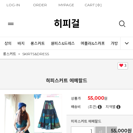
LOG-IN
ORDER
MYPAGE
CART [
]
0
히피걸
상의
바지
롱스커트
원피스&드레스
머플러&스카프
가방
신발
롱스커트
SKIRTS&DRESS
3
히피스커트 에메랄드
55,000
상품가
원
배송비
(조건)
지역별
히피스커트 에메랄드
55,000
원
+1
-1