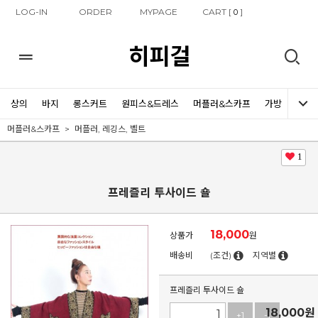
LOG-IN
ORDER
MYPAGE
CART [
]
0
히피걸
상의
바지
롱스커트
원피스&드레스
머플러&스카프
가방
신발
머플러&스카프
머플러, 레깅스, 벨트
1
프레즐리 투사이드 숄
18,000
상품가
원
배송비
(조건)
지역별
프레즐리 투사이드 숄
18,000
원
+1
-1