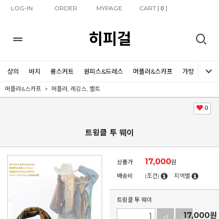
LOG-IN
ORDER
MYPAGE
CART [
]
0
히피걸
상의
바지
롱스커트
원피스&드레스
머플러&스카프
가방
신발
머플러&스카프
머플러, 레깅스, 벨트
0
트윙클 투 웨이
17,000
상품가
원
배송비
(조건)
지역별
트윙클 투 웨이
17,000
원
+1
-1