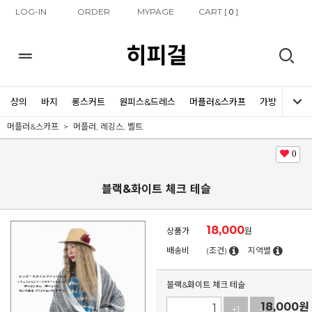
LOG-IN
ORDER
MYPAGE
CART [
]
0
히피걸
상의
바지
롱스커트
원피스&드레스
머플러&스카프
가방
신발
머플러&스카프
머플러, 레깅스, 벨트
0
블랙&화이트 체크 테슬
18,000
상품가
원
배송비
(조건)
지역별
블랙&화이트 체크 테슬
18,000
원
+1
-1