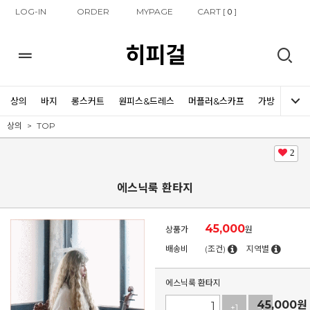
LOG-IN
ORDER
MYPAGE
CART [
]
0
히피걸
상의
바지
롱스커트
원피스&드레스
머플러&스카프
가방
신발
상의
TOP
2
에스닉룩 환타지
45,000
상품가
원
배송비
(조건)
지역별
에스닉룩 환타지
45,000
원
+1
-1