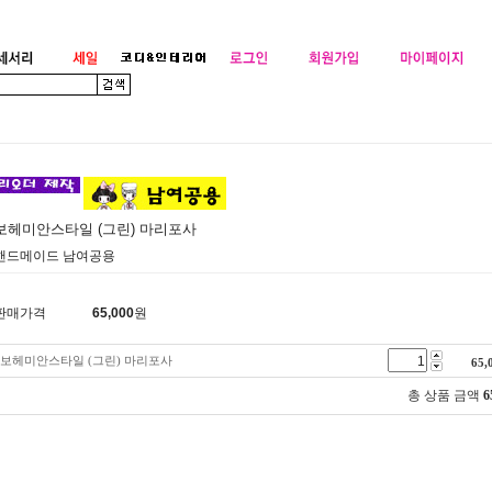
보헤미안스타일 (그린) 마리포사
핸드메이드 남여공용
판매가격
65,000
원
보헤미안스타일 (그린) 마리포사
65,
총 상품 금액
6